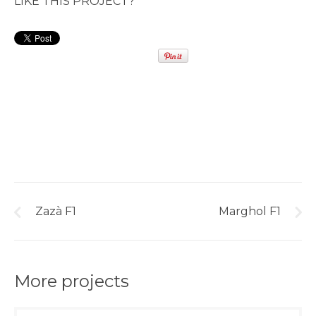
LIKE THIS PROJECT?
Zazà F1
Marghol F1
More projects