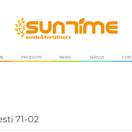
suntimesrl@gmail.com
ME
PRODOTTI
NEWS
SERVIZI
CONT
for
project tag
:
sti
sti 71-02