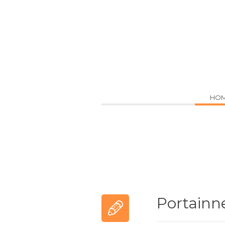
Via Tommaseo, 13 - Scicli (RG)
HO
Archive 
portainne
Portainne