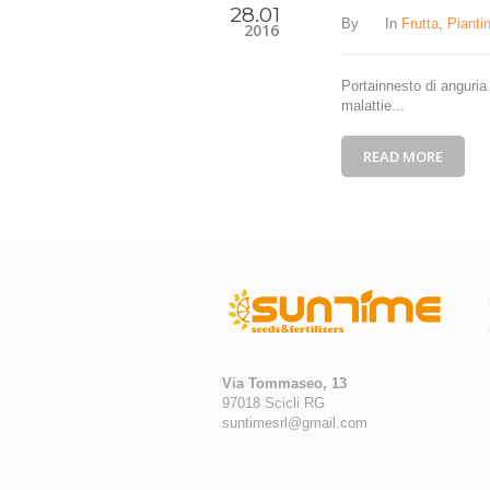
28.01
By
In
Frutta
,
Pianti
2016
Portainnesto di anguria 
malattie...
READ MORE
Via Tommaseo, 13
97018 Scicli RG
suntimesrl@gmail.com